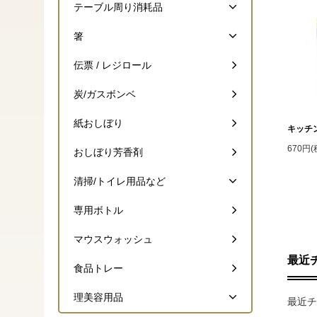
テーブル周り消耗品
箸
伝票 / レジロール
炭/ガスボンベ
紙おしぼり
キッチ
670円(
おしぼり芳香剤
清掃/トイレ用品など
専用ボトル
マウスウォッシュ
最近
食品トレー
理美容用品
最近チ