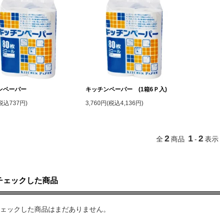
ンペーパー
キッチンペーパー (1箱6Ｐ入)
税込737円)
3,760円(税込4,136円)
2
1
2
全
商品
-
表示
チェックした商品
ェックした商品はまだありません。