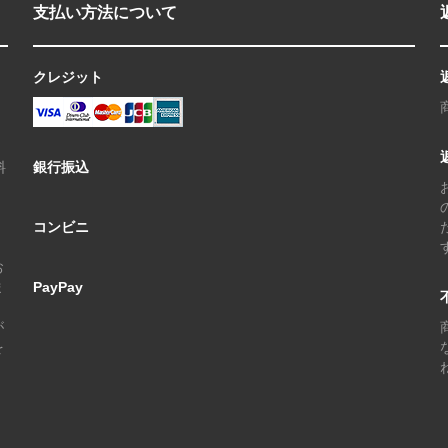
支払い方法について
クレジット
料
銀行振込
コンビニ
お
ま
PayPay
が
を