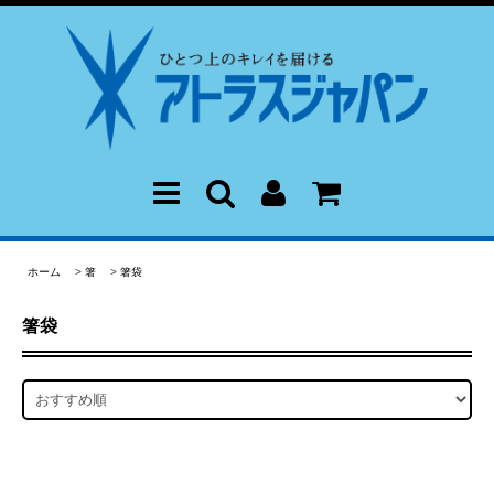
ホーム
>
箸
>
箸袋
箸袋