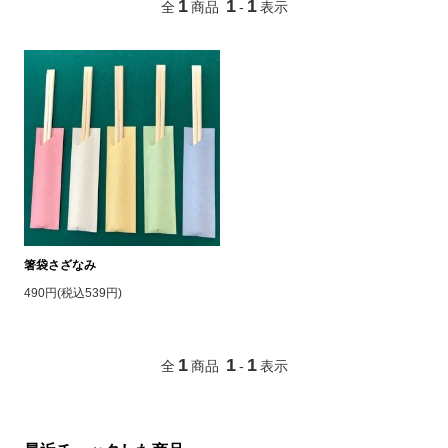
1
1
1
全
商品
-
表示
箸袋さざなみ
490円(税込539円)
1
1
1
全
商品
-
表示