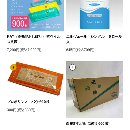
RAY（高機能おしぼり） 抗ウイル
エルヴェール シングル ６ロール
ス抗菌
入
7,200円(税込7,920円)
645円(税込709円)
3
4
プロポリンス パウチ10袋
300円(税込330円)
白楊8寸元禄（1箱 5,000膳）