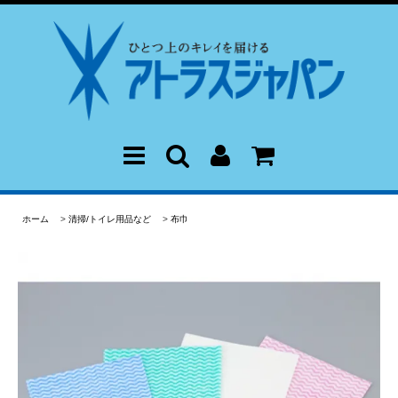
ホーム
>
清掃/トイレ用品など
>
布巾